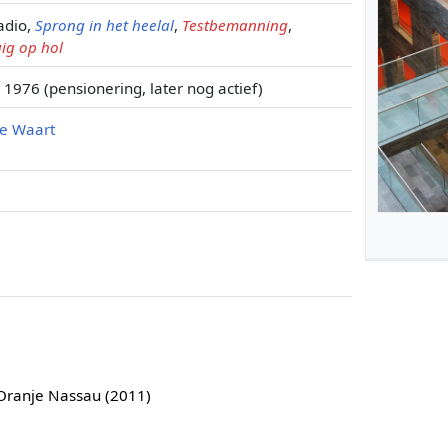
adio,
Sprong in het heelal
,
Testbemanning
,
uig op hol
 1976 (pensionering, later nog actief)
de Waart
 Oranje Nassau (2011)