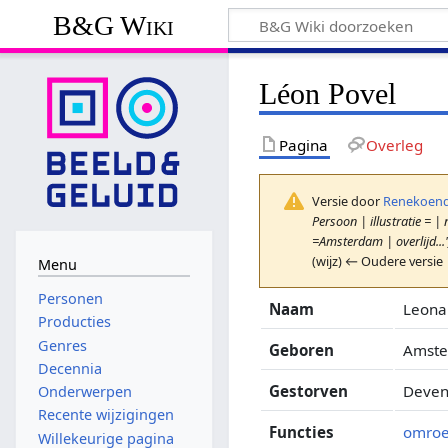
B&G Wiki
Léon Povel
Pagina
Overleg
Versie door
Renekoend
Persoon | illustratie =
=Amsterdam | overlijd...'
(wijz) ← Oudere versie 
Menu
Personen
Naam
Leona
Producties
Genres
Geboren
Amste
Decennia
Gestorven
Devent
Onderwerpen
Recente wijzigingen
Functies
omroe
Willekeurige pagina