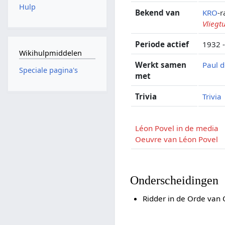
Hulp
Bekend van
KRO
-r
Vliegt
Periode actief
1932 -
Wikihulpmiddelen
Werkt samen
Paul 
Speciale pagina's
met
Trivia
Trivia
Léon Povel in de media
Oeuvre van Léon Povel
Onderscheidingen
Ridder in de Orde van