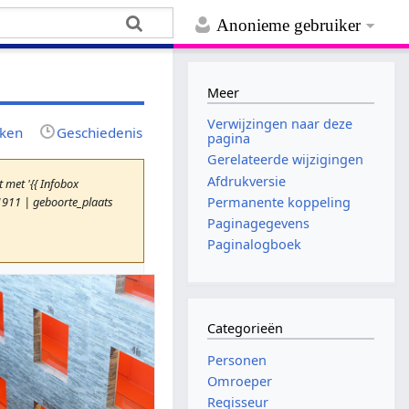
Anonieme gebruiker
Meer
Verwijzingen naar deze
jken
Geschiedenis
pagina
Gerelateerde wijzigingen
Afdrukversie
met '{{ Infobox
1911 | geboorte_plaats
Permanente koppeling
Paginagegevens
Paginalogboek
Categorieën
Personen
Omroeper
Regisseur