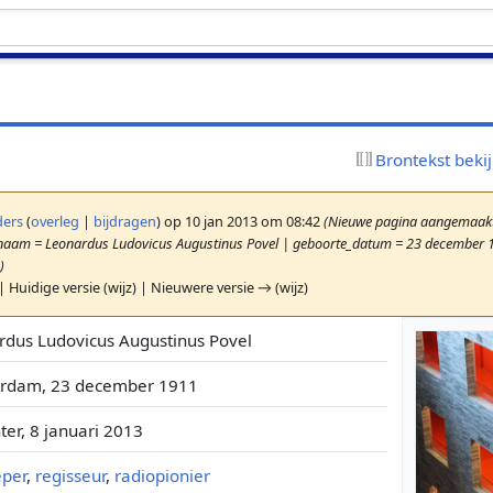
Brontekst beki
ers
(
overleg
|
bijdragen
)
op 10 jan 2013 om 08:42
(Nieuwe pagina aangemaakt 
 | naam = Leonardus Ludovicus Augustinus Povel | geboorte_datum = 23 december 
)
| Huidige versie (wijz) | Nieuwere versie → (wijz)
rdus Ludovicus Augustinus Povel
rdam, 23 december 1911
er, 8 januari 2013
per
,
regisseur
,
radiopionier