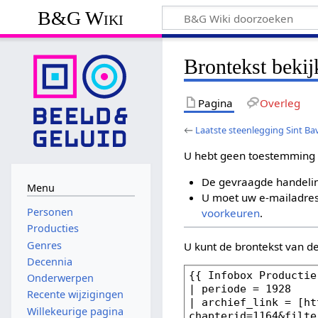
B&G Wiki
Brontekst bekij
Pagina
Overleg
←
Laatste steenlegging Sint Ba
U hebt geen toestemming 
De gevraagde handelin
Menu
U moet uw e-mailadres 
Personen
voorkeuren
.
Producties
Genres
U kunt de brontekst van d
Decennia
Onderwerpen
Recente wijzigingen
Willekeurige pagina