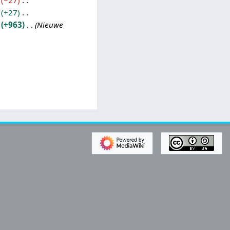
−27
+27
+963
Nieuwe