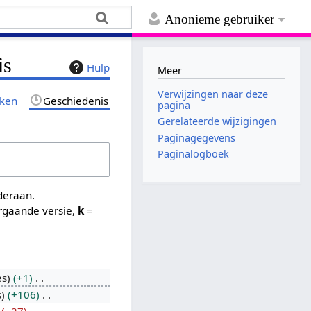
Anonieme gebruiker
is
Hulp
Meer
Verwijzingen naar deze
jken
Geschiedenis
pagina
Gerelateerde wijzigingen
Paginagegevens
Paginalogboek
nderaan.
rgaande versie,
k
=
es
+1
s
+106