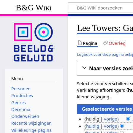
B&G Wiki
Lee Towers: Gal
Pagina
Overleg
Logboek voor deze pagina beki
Naar versies zoe
Menu
Selectie voor verschillen:
Personen
Verklaring afkortingen:
(h
Producties
kleine wijziging.
Genres
Decennia
Onderwerpen
huidig
vorige
Recente wijzigingen
G
2
huidig
vorige
Willekeurige pagina
e
G