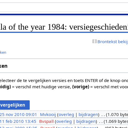
a of the year 1984: versiegeschieden
Brontekst beki
jken
ken
 selecteer de te vergelijken versies en toets ENTER of de knop o
uidig)
= verschil met huidige versie,
(vorige)
= verschil met voo
25 nov 2010 09:01
Mvkooij
overleg
bijdragen
1.070 byt
11 feb 2010 13:45
Bvspall
overleg
bijdragen
1.069 byte