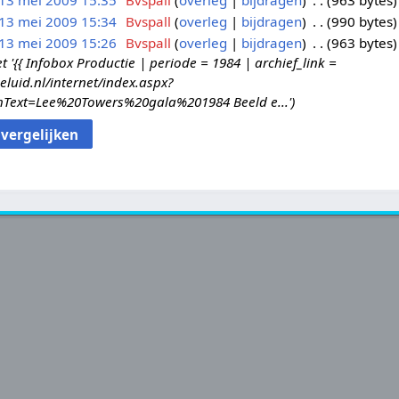
13 mei 2009 15:35
Bvspall
overleg
bijdragen
963 bytes
13 mei 2009 15:34
Bvspall
overleg
bijdragen
990 bytes
13 mei 2009 15:26
Bvspall
overleg
bijdragen
963 bytes
{{ Infobox Productie | periode = 1984 | archief_link =
eluid.nl/internet/index.aspx?
Text=Lee%20Towers%20gala%201984 Beeld e...'