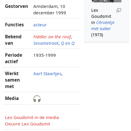
Gestorven
Amsterdam, 10
Lex
december 1999
Goudsmit
in
Citroentje
Functies
acteur
met suiker
(1973)
Bekend
Fiddler on the roof
,
van
Sesamstraat
,
Q en Q
Periode
1935-1999
actief
Werkt
Aart Staartjes
,
samen
met
Media
Lex Goudsmit in de media
Oeuvre Lex Goudsmit