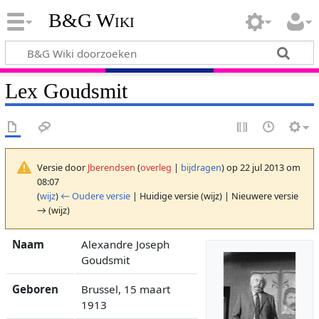
B&G Wiki
Lex Goudsmit
Versie door
Jberendsen
(
overleg
|
bijdragen
)
op 22 jul 2013 om
08:07
(
wijz
)
← Oudere versie
| Huidige versie (wijz) | Nieuwere versie
→ (wijz)
Naam
Alexandre Joseph
Goudsmit
Geboren
Brussel, 15 maart
1913