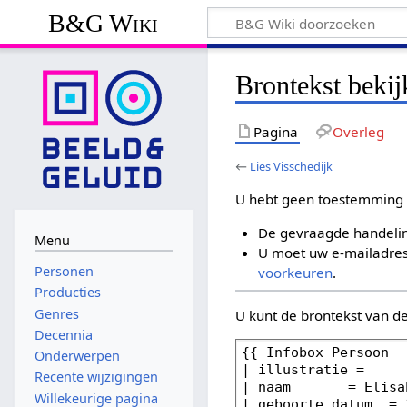
B&G Wiki
Brontekst bekij
Pagina
Overleg
←
Lies Visschedijk
U hebt geen toestemming 
De gevraagde handelin
Menu
U moet uw e-mailadres 
Personen
voorkeuren
.
Producties
Genres
U kunt de brontekst van d
Decennia
Onderwerpen
Recente wijzigingen
Willekeurige pagina