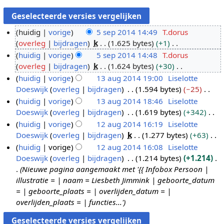
huidig
vorige
5 sep 2014 14:49
T.dorus
overleg
bijdragen
k
1.625 bytes
+1
5
G
huidig
vorige
5 sep 2014 14:48
T.dorus
s
e
overleg
bijdragen
k
1.624 bytes
+30
e
e
G
huidig
vorige
13 aug 2014 19:00
Liselotte
p
n
e
Doeswijk
overleg
bijdragen
1.594 bytes
−25
2
1
b
e
G
huidig
vorige
13 aug 2014 18:46
Liselotte
0
3
e
n
e
Doeswijk
overleg
bijdragen
1.619 bytes
+342
1
a
w
b
e
G
huidig
vorige
12 aug 2014 16:19
Liselotte
4
u
e
e
n
e
Doeswijk
overleg
bijdragen
k
1.277 bytes
+63
g
1
r
w
b
e
G
huidig
vorige
12 aug 2014 16:08
Liselotte
2
2
k
e
e
n
e
Doeswijk
overleg
bijdragen
1.214 bytes
+1.214
0
a
i
r
w
b
e
Nieuwe pagina aangemaakt met '{{ Infobox Persoon |
1
u
n
k
e
e
n
illustratie = | naam = Liesbeth Jimmink | geboorte_datum
4
g
g
i
r
w
b
= | geboorte_plaats = | overlijden_datum = |
2
s
n
k
e
e
overlijden_plaats = | functies...'
0
s
g
i
r
w
1
a
s
n
k
e