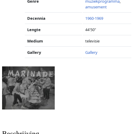
Genre
muziekprogramma
,
amusement
Decennia
1960-1969
Lengte
44'50"
Medium
televisie
Gallery
Gallery
Beschrijving