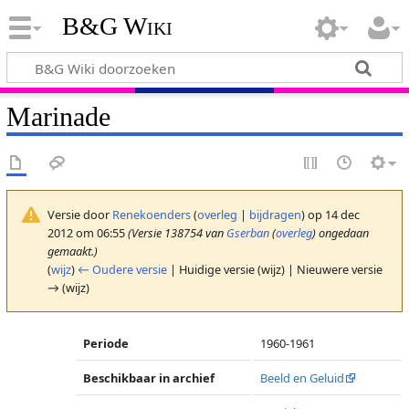
B&G Wiki
Marinade
Versie door
Renekoenders
(
overleg
|
bijdragen
)
op 14 dec
2012 om 06:55
(Versie 138754 van
Gserban
(
overleg
) ongedaan
gemaakt.)
(
wijz
)
← Oudere versie
| Huidige versie (wijz) | Nieuwere versie
→ (wijz)
Periode
1960-1961
Beschikbaar in archief
Beeld en Geluid