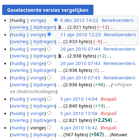
huidig
vorige
6 dec 2012 14:22
Renekoenders
overleg
bijdragen
k
2.921 bytes
−12
6
G
huidig
vorige
11 apr 2010 12:23
Renekoenders
d
e
overleg
bijdragen
2.933 bytes
−5
e
1
e
G
huidig
vorige
26 jan 2010 07:44
Renekoenders
c
1
n
e
overleg
bijdragen
k
2.938 bytes
+2
2
a
2
b
e
G
huidig
vorige
26 jan 2010 07:43
Renekoenders
0
p
6
e
n
e
overleg
bijdragen
2.936 bytes
0
1
r
j
w
b
e
G
huidig
vorige
26 jan 2010 07:43
Renekoenders
2
2
a
e
e
n
e
overleg
bijdragen
2.936 bytes
+96
→
Prijzen
0
n
r
w
b
e
en Onderscheidingen
1
2
k
e
e
n
huidig
vorige
5 jan 2010 14:04
Bvspall
0
0
i
r
w
b
overleg
bijdragen
2.840 bytes
+19
5
1
n
k
e
e
G
huidig
vorige
5 jan 2010 13:58
Bvspall
j
0
g
i
r
w
e
overleg
bijdragen
2.821 bytes
+2.254
a
s
n
k
e
e
G
huidig
vorige
4 jan 2010 16:42
Bvspall
n
s
g
i
r
n
e
overleg
bijdragen
567 bytes
+567
Nieuwe
2
4
a
s
n
k
b