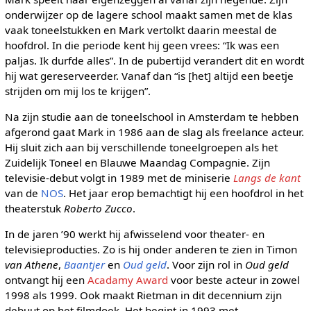
onderwijzer op de lagere school maakt samen met de klas
vaak toneelstukken en Mark vertolkt daarin meestal de
hoofdrol. In die periode kent hij geen vrees: “Ik was een
paljas. Ik durfde alles”. In de pubertijd verandert dit en wordt
hij wat gereserveerder. Vanaf dan “is [het] altijd een beetje
strijden om mij los te krijgen”.
Na zijn studie aan de toneelschool in Amsterdam te hebben
afgerond gaat Mark in 1986 aan de slag als freelance acteur.
Hij sluit zich aan bij verschillende toneelgroepen als het
Zuidelijk Toneel en Blauwe Maandag Compagnie. Zijn
televisie-debut volgt in 1989 met de miniserie
Langs de kant
van de
NOS
. Het jaar erop bemachtigt hij een hoofdrol in het
theaterstuk
Roberto Zucco
.
In de jaren ’90 werkt hij afwisselend voor theater- en
televisieproducties. Zo is hij onder anderen te zien in Timon
van Athene
,
Baantjer
en
Oud geld
. Voor zijn rol in
Oud geld
ontvangt hij een
Acadamy Award
voor beste acteur in zowel
1998 als 1999. Ook maakt Rietman in dit decennium zijn
debuut op het filmdoek. Het begint in 1993 met