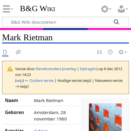
B&G Wiki
Mark Rietman
Versie door
Renekoenders
(
overleg
|
bijdragen
)
op 6 dec 2012
om 14:22
(
wijz
)
← Oudere versie
| Huidige versie (wijz) | Nieuwere versie
→ (wijz)
Naam
Mark Rietman
Geboren
Amsterdam, 28
november 1960
Functies
Acteur