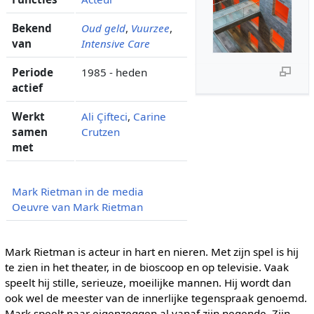
Bekend
Oud geld
,
Vuurzee
,
van
Intensive Care
Periode
1985 - heden
actief
Werkt
Ali Çifteci
,
Carine
samen
Crutzen
met
Mark Rietman in de media
Oeuvre van Mark Rietman
Mark Rietman is acteur in hart en nieren. Met zijn spel is hij
te zien in het theater, in de bioscoop en op televisie. Vaak
speelt hij stille, serieuze, moeilijke mannen. Hij wordt dan
ook wel de meester van de innerlijke tegenspraak genoemd.
Mark speelt naar eigenzeggen al vanaf zijn negende. Zijn