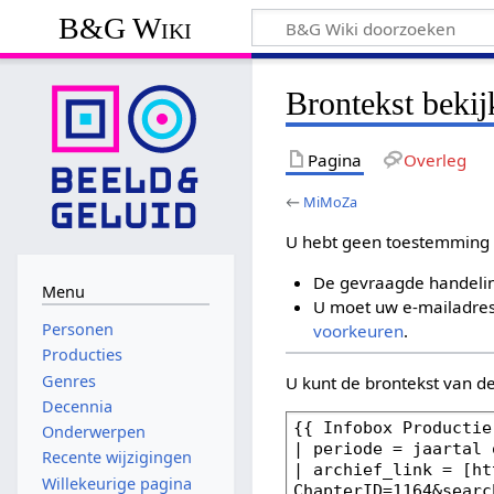
B&G Wiki
Brontekst bek
Pagina
Overleg
←
MiMoZa
U hebt geen toestemming 
De gevraagde handelin
Menu
U moet uw e-mailadres 
Personen
voorkeuren
.
Producties
Genres
U kunt de brontekst van d
Decennia
Onderwerpen
Recente wijzigingen
Willekeurige pagina