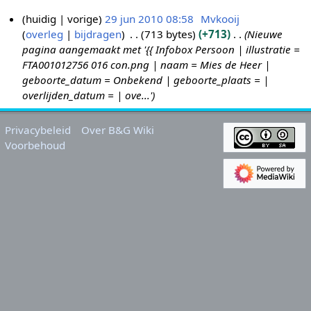
huidig
vorige
29 jun 2010 08:58
Mvkooij
overleg
bijdragen
713 bytes
+713
Nieuwe
2
pagina aangemaakt met '{{ Infobox Persoon | illustratie =
9
FTA001012756 016 con.png | naam = Mies de Heer |
j
geboorte_datum = Onbekend | geboorte_plaats = |
u
overlijden_datum = | ove...'
n
2
Privacybeleid
Over B&G Wiki
0
Voorbehoud
1
0