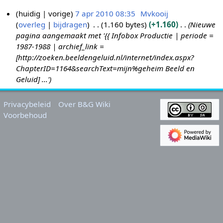
huidig
vorige
7 apr 2010 08:35
Mvkooij
overleg
bijdragen
1.160 bytes
+1.160
Nieuwe
7
pagina aangemaakt met '{{ Infobox Productie | periode =
a
1987-1988 | archief_link =
p
[http://zoeken.beeldengeluid.nl/internet/index.aspx?
r
ChapterID=1164&searchText=mijn%geheim Beeld en
2
Geluid] ...'
0
1
Privacybeleid
Over B&G Wiki
0
Voorbehoud