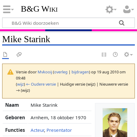
B&G Wiki
Mike Starink
Versie door
Mvkooij
(
overleg
|
bijdragen
)
op 19 aug 2010 om
09:48
(
wijz
)
← Oudere versie
| Huidige versie (wijz) | Nieuwere versie
→ (wijz)
Naam
Mike Starink
Geboren
Arnhem, 18 oktober 1970
Functies
Acteur
,
Presentator