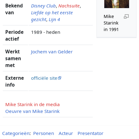
Bekend
Disney Club
,
Nachsuite
,
van
Liefde op het eerste
Mike
gezicht
,
Lijn 4
Starink
in 1991
Periode
1989 - heden
actief
Werkt
Jochem van Gelder
samen
met
Externe
officiële site
info
Mike Starink in de media
Oeuvre van Mike Starink
Categorieën
:
Personen
Acteur
Presentator