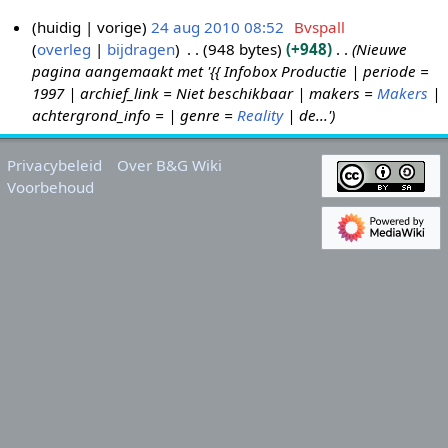
huidig
vorige
24 aug 2010 08:52
Bvspall
overleg
bijdragen
948 bytes
+948
Nieuwe
2
pagina aangemaakt met '{{ Infobox Productie | periode =
4
1997 | archief_link = Niet beschikbaar | makers =
Makers
|
a
achtergrond_info = | genre =
Reality
| de...'
u
g
Privacybeleid
Over B&G Wiki
2
Voorbehoud
0
1
0