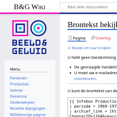
B&G Wiki
Brontekst beki
Pagina
Overleg
←
Muziek om naar te kijken
U hebt geen toestemming 
De gevraagde handelin
Menu
U moet uw e-mailadres 
Personen
voorkeuren
.
Producties
Genres
U kunt de brontekst van d
Decennia
Onderwerpen
Recente wijzigingen
Willekeurige pagina