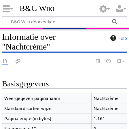
B&G Wiki
Informatie over
Hulp
"Nachtcrème"
Basisgegevens
Weergegeven paginanaam
Nachtcrème
Standaard sorteerwijze
Nachtcrème
Paginalengte (in bytes)
1.161
Naamruimte-ID
0