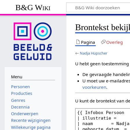
B&G Wiki
Brontekst beki
Pagina
Overleg
←
Nadja Hüpscher
U hebt geen toestemming 
De gevraagde handelin
Menu
U moet uw e-mailadres 
Personen
voorkeuren
.
Producties
Genres
U kunt de brontekst van d
Decennia
Onderwerpen
Recente wijzigingen
Willekeurige pagina