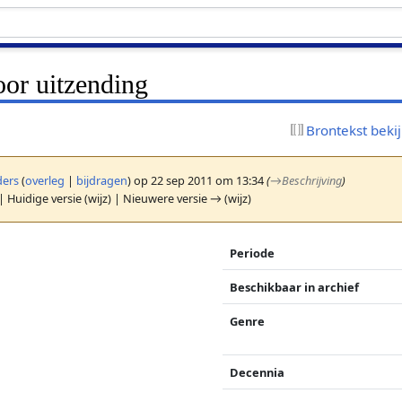
oor uitzending
Brontekst beki
ers
(
overleg
|
bijdragen
)
op 22 sep 2011 om 13:34
(
→
Beschrijving
)
| Huidige versie (wijz) | Nieuwere versie → (wijz)
Periode
Beschikbaar in archief
Genre
Decennia