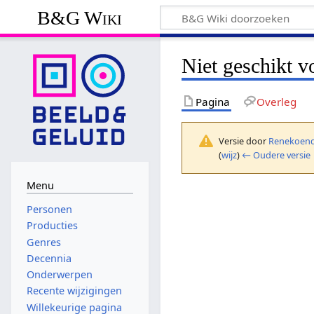
B&G Wiki
Niet geschikt v
Pagina
Overleg
Versie door
Renekoend
(
wijz
)
← Oudere versie
Menu
Personen
Producties
Genres
Decennia
Onderwerpen
Recente wijzigingen
Willekeurige pagina