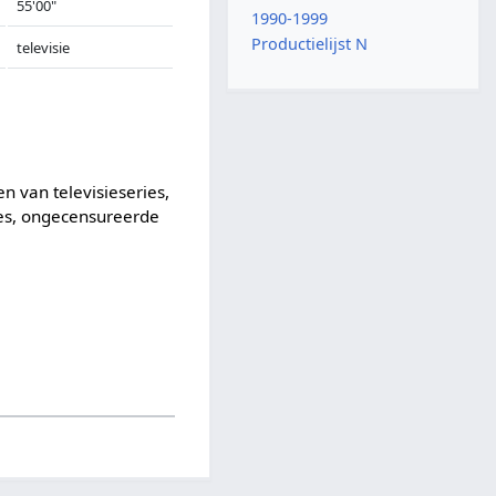
55'00"
1990-1999
Productielijst N
televisie
 van televisieseries,
kes, ongecensureerde