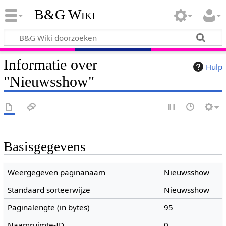
B&G Wiki
Informatie over
Hulp
"Nieuwsshow"
Basisgegevens
Weergegeven paginanaam
Nieuwsshow
Standaard sorteerwijze
Nieuwsshow
Paginalengte (in bytes)
95
Naamruimte-ID
0