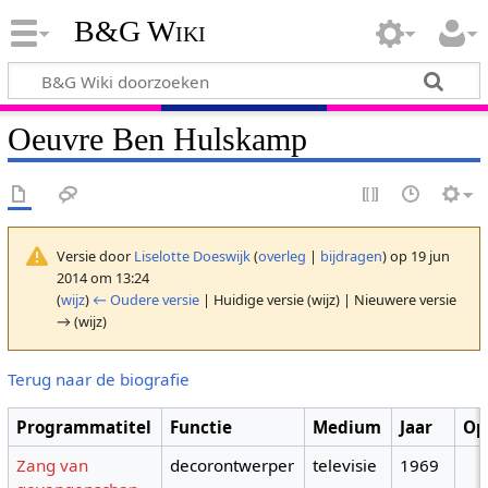
B&G Wiki
Oeuvre Ben Hulskamp
Versie door
Liselotte Doeswijk
(
overleg
|
bijdragen
)
op 19 jun
2014 om 13:24
(
wijz
)
← Oudere versie
| Huidige versie (wijz) | Nieuwere versie
→ (wijz)
Terug naar de biografie
Programmatitel
Functie
Medium
Jaar
Op
Zang van
decorontwerper
televisie
1969