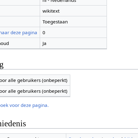
nl - Nederlands
wikitext
Toegestaan
 naar deze pagina
0
houd
Ja
ng
oor alle gebruikers (onbeperkt)
oor alle gebruikers (onbeperkt)
boek voor deze pagina.
iedenis