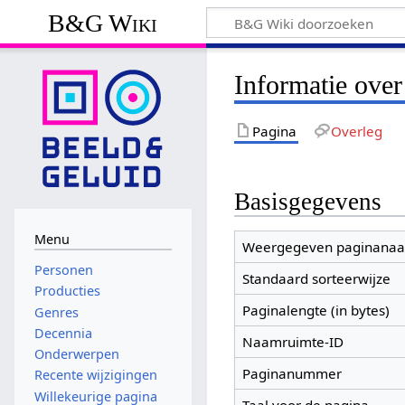
B&G Wiki
Informatie ove
Pagina
Overleg
Basisgegevens
Menu
Weergegeven paginana
Personen
Standaard sorteerwijze
Producties
Paginalengte (in bytes)
Genres
Decennia
Naamruimte-ID
Onderwerpen
Paginanummer
Recente wijzigingen
Willekeurige pagina