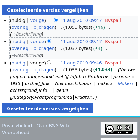
huidig
vorige
11 aug 2010 09:47
Bvspall
overleg
bijdragen
1.053 bytes
+16
1
→
Beschrijving
1
huidig
vorige
11 aug 2010 09:47
Bvspall
a
overleg
bijdragen
1.037 bytes
+4
u
→
Beschrijving
g
huidig
vorige
11 aug 2010 09:46
Bvspall
2
overleg
bijdragen
1.033 bytes
+1.033
Nieuwe
0
pagina aangemaakt met '{{ Infobox Productie | periode =
1
1996 | archief_link = Niet beschikbaar | makers =
Makers
|
0
achtergrond_info = | genre =
[[:Category:Praatprogramma|Praatpr...'
Privacybeleid
Over B&G Wiki
Voorbehoud