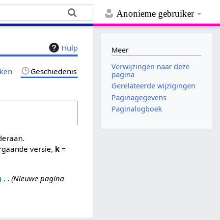
Anonieme gebruiker
Hulp
Meer
Verwijzingen naar deze
jken
Geschiedenis
pagina
Gerelateerde wijzigingen
Paginagegevens
Paginalogboek
nderaan.
rgaande versie,
k
=
Nieuwe pagina