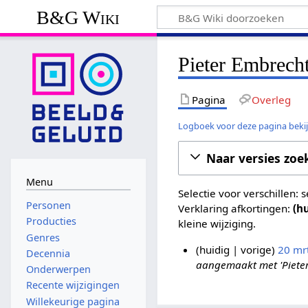
B&G Wiki
Pieter Embrecht
Pagina
Overleg
Logboek voor deze pagina beki
Naar versies zoe
Menu
Selectie voor verschillen:
Personen
Verklaring afkortingen:
(h
Producties
kleine wijziging.
Genres
huidig
vorige
20 mr
Decennia
aangemaakt met 'Pieter
2
Onderwerpen
0
Recente wijzigingen
m
Willekeurige pagina