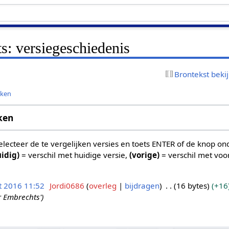
s: versiegeschiedenis
Brontekst beki
jken
ken
 selecteer de te vergelijken versies en toets ENTER of de knop o
uidig)
= verschil met huidige versie,
(vorige)
= verschil met voo
t 2016 11:52
Jordi0686
overleg
bijdragen
16 bytes
+16
 Embrechts'