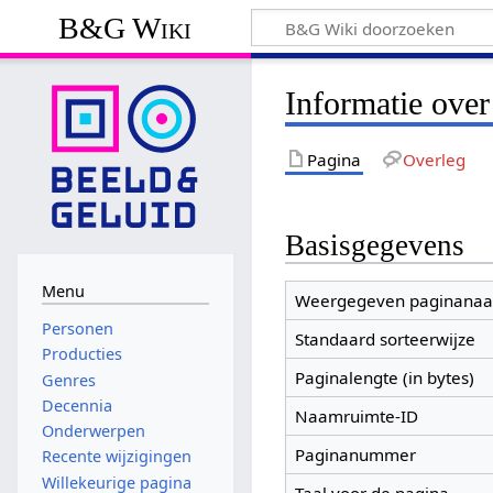
B&G Wiki
Informatie over
Pagina
Overleg
Basisgegevens
Menu
Weergegeven paginana
Personen
Standaard sorteerwijze
Producties
Paginalengte (in bytes)
Genres
Decennia
Naamruimte-ID
Onderwerpen
Paginanummer
Recente wijzigingen
Willekeurige pagina