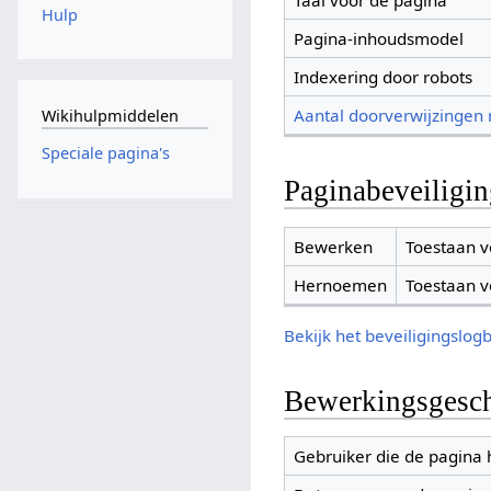
Taal voor de pagina
Hulp
Pagina-inhoudsmodel
Indexering door robots
Aantal doorverwijzingen
Wikihulpmiddelen
Speciale pagina's
Paginabeveiligi
Bewerken
Toestaan v
Hernoemen
Toestaan v
Bekijk het beveiligingslog
Bewerkingsgesch
Gebruiker die de pagina