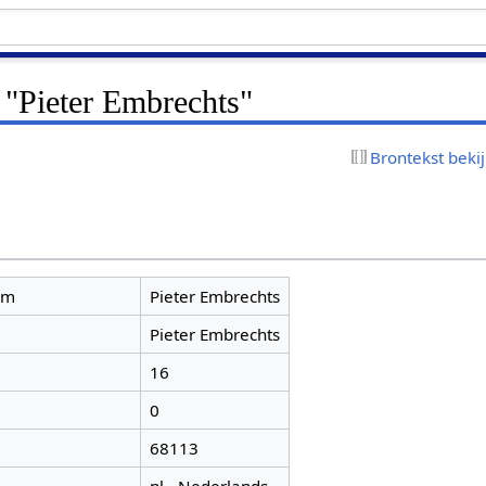
 "Pieter Embrechts"
Brontekst beki
am
Pieter Embrechts
Pieter Embrechts
16
0
68113