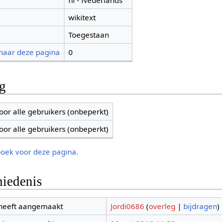
nl - Nederlands
wikitext
Toegestaan
 naar deze pagina
0
ng
oor alle gebruikers (onbeperkt)
oor alle gebruikers (onbeperkt)
boek voor deze pagina.
iedenis
 heeft aangemaakt
Jordi0686
(
overleg
|
bijdragen
)