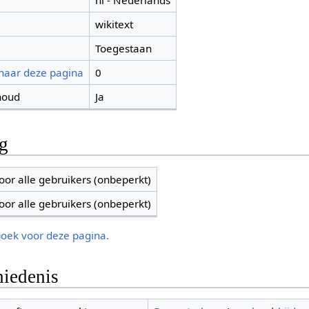
nl - Nederlands
wikitext
Toegestaan
 naar deze pagina
0
houd
Ja
ng
oor alle gebruikers (onbeperkt)
oor alle gebruikers (onbeperkt)
boek voor deze pagina.
iedenis