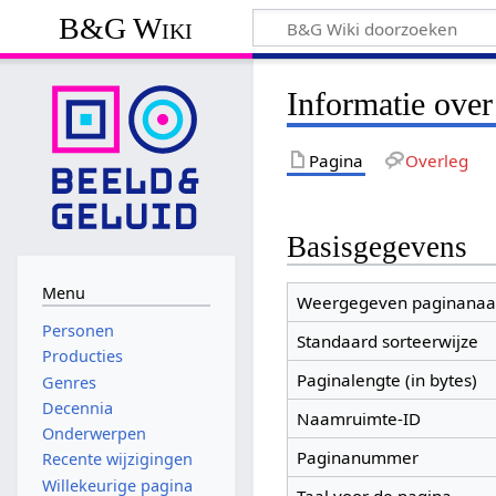
B&G Wiki
Informatie over
Pagina
Overleg
Basisgegevens
Menu
Weergegeven paginana
Personen
Standaard sorteerwijze
Producties
Paginalengte (in bytes)
Genres
Decennia
Naamruimte-ID
Onderwerpen
Paginanummer
Recente wijzigingen
Willekeurige pagina