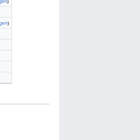
agen
)
agen
)