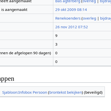
 heeft aangemaakt
Bas agterberg
(
overleg
|
bijdr
 is aangemaakt
29 okt 2009 08:14
Renekoenders
(
overleg
|
bijdr
26 nov 2012 07:52
9
3
nnen de afgelopen 90 dagen)
0
0
appen
Sjabloon:Infobox Persoon
(
brontekst bekijken
) (beveiligd)