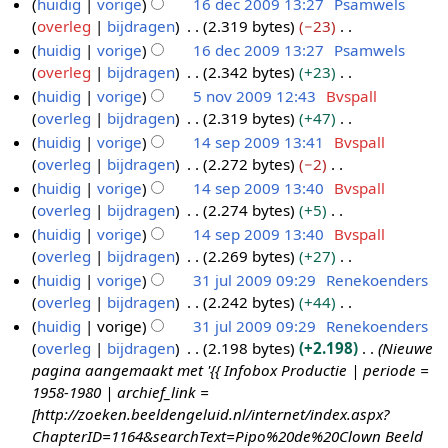
G
huidig
vorige
16 dec 2009 13:27
Psamwels
t
0
n
e
overleg
bijdragen
2.319 bytes
−23
2
1
1
b
e
G
huidig
vorige
16 dec 2009 13:27
Psamwels
0
6
3
e
n
e
overleg
bijdragen
2.342 bytes
+23
1
d
w
b
e
G
huidig
vorige
5 nov 2009 12:43
Bvspall
1
e
e
e
n
e
overleg
bijdragen
2.319 bytes
+47
c
5
r
w
b
e
G
huidig
vorige
14 sep 2009 13:41
Bvspall
2
n
k
e
e
n
e
overleg
bijdragen
2.272 bytes
−2
0
o
1
i
r
w
b
e
G
huidig
vorige
14 sep 2009 13:40
Bvspall
0
v
4
n
k
e
e
n
e
overleg
bijdragen
2.274 bytes
+5
9
2
s
g
i
r
w
b
e
G
huidig
vorige
14 sep 2009 13:40
Bvspall
0
e
s
n
k
e
e
n
e
overleg
bijdragen
2.269 bytes
+27
0
p
s
g
i
r
w
b
e
G
huidig
vorige
31 jul 2009 09:29
Renekoenders
9
2
a
s
n
k
e
e
n
e
overleg
bijdragen
2.242 bytes
+44
0
3
m
s
g
i
r
w
b
e
G
huidig
vorige
31 jul 2009 09:29
Renekoenders
0
1
e
a
s
n
k
e
e
n
e
overleg
bijdragen
2.198 bytes
+2.198
Nieuwe
9
j
n
m
s
g
i
r
w
b
e
pagina aangemaakt met '{{ Infobox Productie | periode =
u
v
e
a
s
n
k
e
e
n
1958-1980 | archief_link =
a
l
n
m
s
g
i
r
w
b
[http://zoeken.beeldengeluid.nl/internet/index.aspx?
t
2
v
e
a
s
n
k
e
e
ChapterID=1164&searchText=Pipo%20de%20Clown Beeld
t
a
0
n
m
s