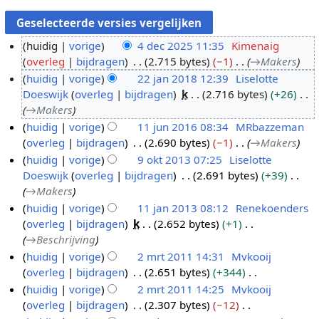
huidig
vorige
4 dec 2025 11:35
Kimenaig
overleg
bijdragen
2.715 bytes
−1
→
Makers
4
huidig
vorige
22 jan 2018 12:39
Liselotte
d
Doeswijk
overleg
bijdragen
k
2.716 bytes
+26
e
2
→
Makers
c
2
huidig
vorige
11 jun 2016 08:34
MRbazzeman
2
j
overleg
bijdragen
2.690 bytes
−1
→
Makers
1
0
a
huidig
vorige
9 okt 2013 07:25
Liselotte
1
2
n
Doeswijk
overleg
bijdragen
2.691 bytes
+39
j
9
5
2
→
Makers
u
o
0
huidig
vorige
11 jan 2013 08:12
Renekoenders
n
k
1
overleg
bijdragen
k
2.652 bytes
+1
1
2
t
8
→
Beschrijving
1
0
2
huidig
vorige
2 mrt 2011 14:31
Mvkooij
j
1
0
overleg
bijdragen
2.651 bytes
+344
2
a
6
1
G
huidig
vorige
2 mrt 2011 14:25
Mvkooij
m
n
3
e
overleg
bijdragen
2.307 bytes
−12
r
2
e