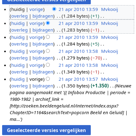
huidig
vorige
21 apr 2010 13:59
Mvkooij
overleg
bijdragen
1.284 bytes
+1
2
G
huidig
vorige
21 apr 2010 13:59
Mvkooij
1
e
overleg
bijdragen
1.283 bytes
−1
a
e
G
huidig
vorige
21 apr 2010 13:59
Mvkooij
p
n
e
overleg
bijdragen
1.284 bytes
+5
r
b
e
G
huidig
vorige
21 apr 2010 13:58
Mvkooij
2
e
n
e
overleg
bijdragen
1.279 bytes
−70
0
w
b
e
G
huidig
vorige
21 apr 2010 13:58
Mvkooij
1
e
e
n
e
overleg
bijdragen
1.349 bytes
−1
0
r
w
b
e
G
huidig
vorige
21 apr 2010 13:57
Mvkooij
k
e
e
n
e
overleg
bijdragen
1.350 bytes
+1.350
Nieuwe
i
r
w
b
e
pagina aangemaakt met '{{ Infobox Productie | periode =
n
k
e
e
n
1980-1982 | archief_link =
g
i
r
w
b
[http://zoeken.beeldengeluid.nl/internet/index.aspx?
s
n
k
e
e
ChapterID=1164&searchText=popcorn Beeld en Geluid] |
s
g
i
r
w
ma...'
a
s
n
k
e
m
s
g
i
r
e