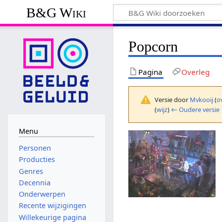
B&G Wiki
Popcorn
Pagina
Overleg
Versie door
Mvkooij
(
o
(
wijz
)
← Oudere versie
Menu
Personen
Producties
Genres
Decennia
Onderwerpen
Recente wijzigingen
Willekeurige pagina