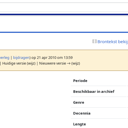
Brontekst beki
verleg
|
bijdragen
)
op 21 apr 2010 om 13:59
| Huidige versie (wijz) | Nieuwere versie → (wijz)
Periode
Beschikbaar in archief
Genre
Decennia
Lengte