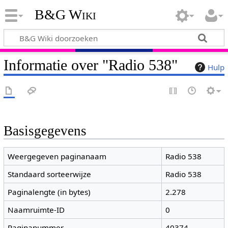
B&G Wiki
Informatie over "Radio 538"
Hulp
Basisgegevens
Weergegeven paginanaam
Radio 538
Standaard sorteerwijze
Radio 538
Paginalengte (in bytes)
2.278
Naamruimte-ID
0
Paginanummer
40374