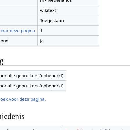
nl - Nederlands
wikitext
Toegestaan
 naar deze pagina
1
houd
Ja
ng
oor alle gebruikers (onbeperkt)
oor alle gebruikers (onbeperkt)
boek voor deze pagina.
iedenis