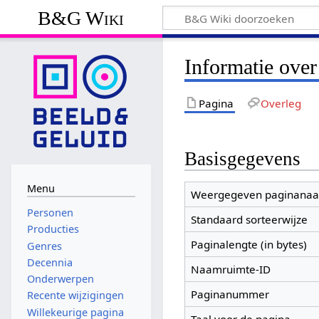
B&G Wiki
Informatie over
Pagina
Overleg
Basisgegevens
Menu
Weergegeven paginana
Personen
Standaard sorteerwijze
Producties
Paginalengte (in bytes)
Genres
Decennia
Naamruimte-ID
Onderwerpen
Paginanummer
Recente wijzigingen
Willekeurige pagina