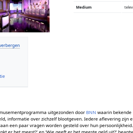
Medium
telev
tie
n amusementprogramma uitgezonden door
BNN
waarin bekende 
d, informatie over zichzelf blootgeven. Iedere aflevering zijn 
aan een paar vragen worden gesteld over hun persoonlijkheid
nkt er het meest?’ en ‘Wie geeft er het meeste geld uit?’ bean