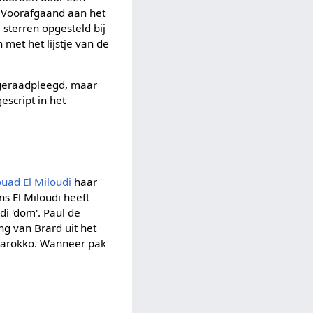
n. Voorafgaand aan het
sterren opgesteld bij
met het lijstje van de
 geraadpleegd, maar
escript in het
ouad El Miloudi
haar
s El Miloudi heeft
i 'dom'. Paul de
ng van Brard uit het
 Marokko. Wanneer pak