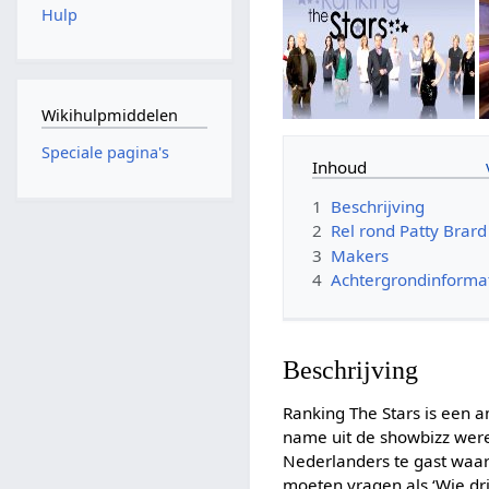
Hulp
Wikihulpmiddelen
Speciale pagina's
Inhoud
1
Beschrijving
2
Rel rond Patty Brard
3
Makers
4
Achtergrondinforma
Beschrijving
Ranking The Stars is ee
name uit de showbizz werel
Nederlanders te gast waar
moeten vragen als ‘Wie dri