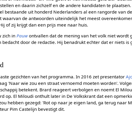
te stellen en daarin zichzelf en de andere kandidaten te plaatse
 bestaande uit honderd Nederlanders al een rangorde van de 
t waarvan de antwoorden uiteindelijk het meest overeenkomen 
ij of zij krijgt dan een prijs mee naar huis.
 zich in
Pauw
ontvallen dat de mening van het volk niet wordt
edacht door de redactie. Hij benadrukt echter dat er niets is g
rd
vaste gezichten van het programma. In 2016 zet presentator
Aj
 vraag 'Naar wie zou een straat vernoemd moeten worden'. Volgen
schappij betekent. Brard reageert verbolgen en noemt El Miloud
 op. El Miloudi onthult later in De Volkskrant dat een opmerki
 zou hebben gezegd: 'Rot op naar je eigen land, ga terug naar
teur Pim Castelijn bevestigt dit.