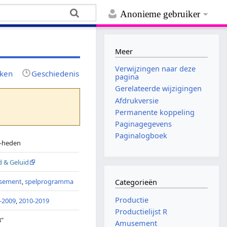
Anonieme gebruiker
Meer
Verwijzingen naar deze
jken
Geschiedenis
pagina
Gerelateerde wijzigingen
Afdrukversie
Permanente koppeling
Paginagegevens
Paginalogboek
-heden
d & Geluid
sement
,
spelprogramma
Categorieën
Productie
-2009
,
2010-2019
Productielijst R
3"
Amusement