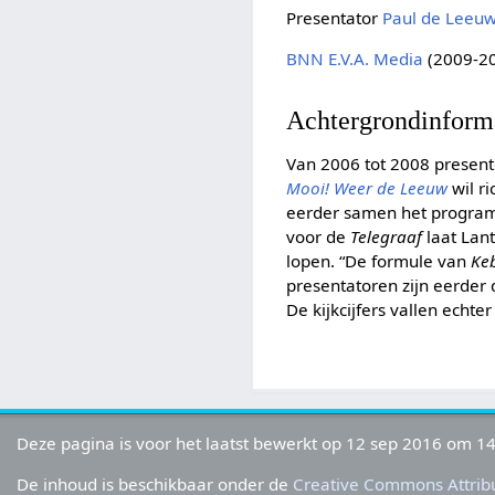
Presentator
Paul de Leeu
BNN
E.V.A. Media
(2009-2
Achtergrondinform
Van 2006 tot 2008 presen
Mooi! Weer de Leeuw
wil r
eerder samen het progr
voor de
Telegraaf
laat Lant
lopen. “De formule van
Ke
presentatoren zijn eerder
De kijkcijfers vallen echte
Deze pagina is voor het laatst bewerkt op 12 sep 2016 om 14
De inhoud is beschikbaar onder de
Creative Commons Attribu