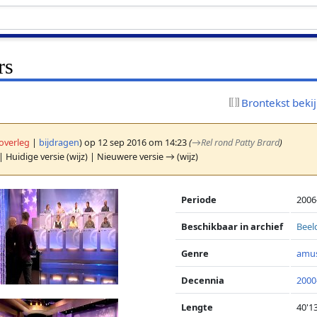
rs
Brontekst beki
overleg
|
bijdragen
)
op 12 sep 2016 om 14:23
(
→
Rel rond Patty Brard
)
| Huidige versie (wijz) | Nieuwere versie → (wijz)
Periode
2006
Beschikbaar in archief
Beel
Genre
amu
Decennia
2000
Lengte
40'1