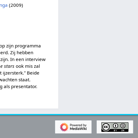
inga
(2009)
 op zijn programma
rd. Zij hebben
zijn. In een interview
e stars
ook mis zal
st ijzersterk.” Beide
wachten staat.
g als presentator.