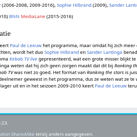
w
(2006-2008, 2009-2016),
Sophie Hilbrand
(2009),
Sander Lant
010)
BNN
MediaLane
(2015-2016)
atie
teert
Paul de Leeuw
het programma, maar omdat hij zich meer
ichten, wordt het duo
Sophie Hilbrand
en
Sander Lantinga
benade
amma
Kebab TV live
gepresenteerd, wat een grote misser blijkt te 
inga weten dat hij zich geen zorgen maakt dat dit bij
Ranking th
bab TV
was niet zo goed. Het format van
Ranking the stars
is jui
 deelnemer geweest in het programma, dus ze weten wat ze te 
r lager uit en in het seizoen 2009-2010 keert
Paul de Leeuw
teru
:23.
tion-ShareAlike
tenzij anders aangegeven.