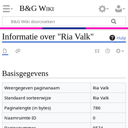
B&G Wiki
Informatie over "Ria Valk"
Hulp
Basisgegevens
Weergegeven paginanaam
Ria Valk
Standaard sorteerwijze
Ria Valk
Paginalengte (in bytes)
786
Naamruimte-ID
0
Paginanummer
9574