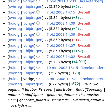
G
huidig
vorige
1 nov 2011 15:33
Bas agterberg
2
n
9
i
e
n
e
overleg
bijdragen
5.870 bytes
+6
0
o
n
w
b
e
G
huidig
vorige
7 okt 2008 14:15
Bvspall
1
v
g
e
e
n
e
overleg
bijdragen
5.864 bytes
+3
8
2
7
s
r
w
b
e
G
huidig
vorige
7 okt 2008 14:09
Bvspall
0
o
s
k
e
e
n
e
overleg
bijdragen
5.861 bytes
+2
1
k
a
i
r
w
b
e
G
huidig
vorige
7 okt 2008 14:09
Bvspall
1
t
m
n
k
e
e
n
e
overleg
bijdragen
5.859 bytes
−1
2
e
g
i
r
w
b
e
G
huidig
vorige
7 okt 2008 14:07
Bvspall
0
n
s
n
k
e
e
n
e
overleg
bijdragen
5.860 bytes
+157
0
v
s
g
i
r
w
b
e
G
huidig
vorige
7 okt 2008 14:02
Bvspall
8
a
a
s
n
k
e
e
n
e
overleg
bijdragen
5.703 bytes
+4.911
t
m
s
g
i
r
w
b
e
G
t
huidig
vorige
10 mrt 2008 13:15
Renekoenders
e
a
s
n
k
e
e
n
e
i
overleg
bijdragen
792 bytes
+120
1
n
m
s
g
i
r
w
b
e
n
G
huidig
vorige
3 mrt 2008 14:57
Renekoenders
0
v
e
a
s
n
k
e
e
n
g
e
overleg
bijdragen
672 bytes
+672
Nieuwe
a
m
3
n
m
s
g
i
r
w
b
e
pagina: {{ Infobox Persoon | illustratie = RudolfSpoor.jpg |
t
r
m
v
e
a
s
n
k
e
e
n
naam = Rudolf Spoor | geboorte_datum = 16 augustus
t
a
t
r
n
m
s
g
i
r
w
b
1938 | geboorte_plaats = Heemstede | overlijden_datum =
i
t
2
t
v
e
a
s
n
k
e
e
| overlijden_...
n
t
a
0
2
n
m
s