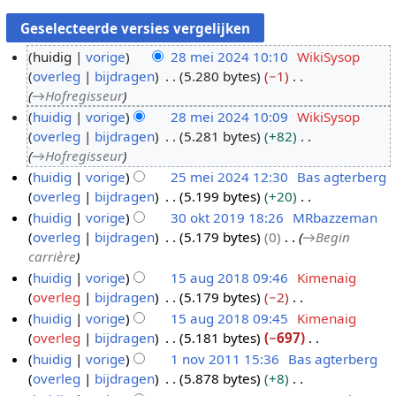
huidig
vorige
28 mei 2024 10:10
WikiSysop
overleg
bijdragen
5.280 bytes
−1
2
→
Hofregisseur
8
huidig
vorige
28 mei 2024 10:09
WikiSysop
m
overleg
bijdragen
5.281 bytes
+82
e
→
Hofregisseur
i
huidig
vorige
25 mei 2024 12:30
Bas agterberg
2
overleg
bijdragen
5.199 bytes
+20
2
0
G
huidig
vorige
30 okt 2019 18:26
MRbazzeman
5
2
e
overleg
bijdragen
5.179 bytes
0
→
Begin
m
3
4
e
carrière
e
0
n
huidig
vorige
15 aug 2018 09:46
Kimenaig
i
o
b
overleg
bijdragen
5.179 bytes
−2
1
2
k
e
G
huidig
vorige
15 aug 2018 09:45
Kimenaig
5
0
t
w
e
overleg
bijdragen
5.181 bytes
−697
a
2
2
e
e
G
huidig
vorige
1 nov 2011 15:36
Bas agterberg
u
4
0
r
n
e
overleg
bijdragen
5.878 bytes
+8
g
1
1
k
b
e