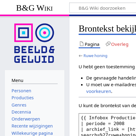
B&G Wiki
Brontekst beki
Pagina
Overleg
←
Ruwe honing
U hebt geen toestemming 
De gevraagde handelin
Menu
U moet uw e-mailadres 
Personen
voorkeuren
.
Producties
Genres
U kunt de brontekst van d
Decennia
Onderwerpen
Recente wijzigingen
Willekeurige pagina