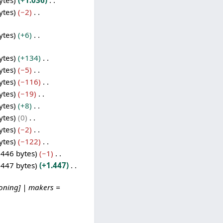
ytes
+1.036
ytes
−2
ytes
+6
ytes
+134
ytes
−5
ytes
−116
ytes
−19
ytes
+8
ytes
0
ytes
−2
ytes
−122
.446 bytes
−1
.447 bytes
+1.447
oning] | makers =