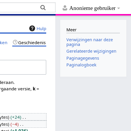
Anonieme gebruiker
Hulp
Meer
Verwijzingen naar deze
jken
Geschiedenis
pagina
Gerelateerde wijzigingen
Paginagegevens
Paginalogboek
nderaan.
rgaande versie,
k
=
ytes
+24
ytes
−4