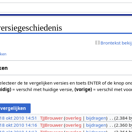
ersiegeschiedenis
Brontekst beki
jken
ken
 selecteer de te vergelijken versies en toets ENTER of de knop o
uidig)
= verschil met huidige versie,
(vorige)
= verschil met voo
18 okt 2010 14:51
TJJBrouwer
overleg
bijdragen
2.384 b
18 okt 2010 14:16
TJJBrouwer
overleg
bijdragen
2.360 b