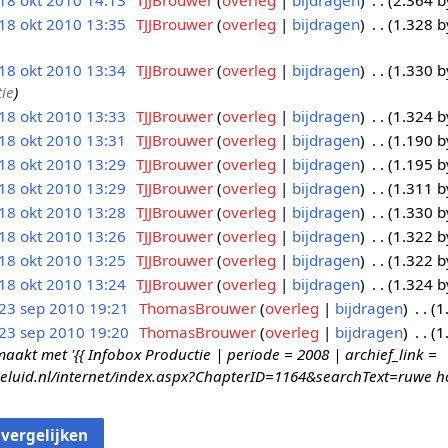
18 okt 2010 14:13
TJJBrouwer
overleg
bijdragen
2.364 b
18 okt 2010 13:35
TJJBrouwer
overleg
bijdragen
1.328 b
18 okt 2010 13:34
TJJBrouwer
overleg
bijdragen
1.330 b
ie
18 okt 2010 13:33
TJJBrouwer
overleg
bijdragen
1.324 b
18 okt 2010 13:31
TJJBrouwer
overleg
bijdragen
1.190 b
18 okt 2010 13:29
TJJBrouwer
overleg
bijdragen
1.195 b
18 okt 2010 13:29
TJJBrouwer
overleg
bijdragen
1.311 b
18 okt 2010 13:28
TJJBrouwer
overleg
bijdragen
1.330 b
18 okt 2010 13:26
TJJBrouwer
overleg
bijdragen
1.322 b
18 okt 2010 13:25
TJJBrouwer
overleg
bijdragen
1.322 b
18 okt 2010 13:24
TJJBrouwer
overleg
bijdragen
1.324 b
23 sep 2010 19:21
ThomasBrouwer
overleg
bijdragen
1
23 sep 2010 19:20
ThomasBrouwer
overleg
bijdragen
1
kt met '{{ Infobox Productie | periode = 2008 | archief_link =
geluid.nl/internet/index.aspx?ChapterID=1164&searchText=ruwe h