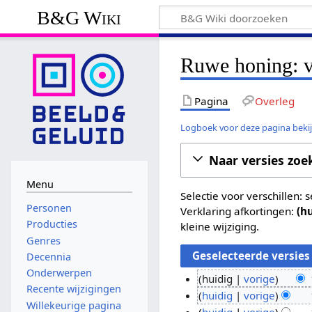
B&G Wiki
Ruwe honing: v
Pagina
Overleg
Logboek voor deze pagina beki
Naar versies zoe
Menu
Selectie voor verschillen:
Personen
Verklaring afkortingen:
(h
Producties
kleine wijziging.
Genres
Decennia
Onderwerpen
huidig
vorige
Recente wijzigingen
G
1
huidig
vorige
Willekeurige pagina
e
G