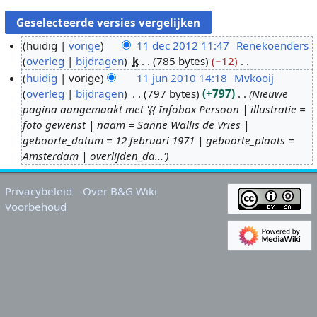
huidig
vorige
11 dec 2012 11:47
Renekoenders
overleg
bijdragen
k
785 bytes
−12
1
G
huidig
vorige
11 jun 2010 14:18
Mvkooij
1
e
overleg
bijdragen
797 bytes
+797
Nieuwe
d
1
e
pagina aangemaakt met '{{ Infobox Persoon | illustratie =
e
1
n
foto gewenst | naam = Sanne Wallis de Vries |
c
j
b
geboorte_datum = 12 februari 1971 | geboorte_plaats =
2
u
e
Amsterdam | overlijden_da...'
0
n
w
1
2
e
Privacybeleid
Over B&G Wiki
2
0
r
Voorbehoud
1
k
0
i
n
g
s
s
a