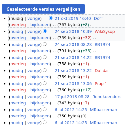
huidig
vorige
21 okt 2019 16:40
DofT
overleg
bijdragen
767 bytes
+8
2
G
huidig
vorige
24 sep 2018 10:39
WikiSysop
1
e
overleg
bijdragen
759 bytes
−32
o
2
e
G
huidig
vorige
24 sep 2018 08:28
RB1974
k
4
n
e
overleg
bijdragen
791 bytes
+33
t
s
b
e
G
huidig
vorige
21 sep 2018 14:22
RB1974
2
e
e
n
e
overleg
bijdragen
758 bytes
−1
0
p
2
w
b
e
G
huidig
vorige
21 sep 2018 13:22
Dalida
1
2
1
e
e
n
e
overleg
bijdragen
759 bytes
−1
9
0
s
r
w
b
e
G
huidig
vorige
21 sep 2018 13:06
Pippi1
1
e
k
e
e
n
e
overleg
bijdragen
760 bytes
+17
8
p
i
r
w
b
e
G
huidig
vorige
17 jul 2013 08:28
Renekoenders
2
n
k
e
e
n
e
overleg
bijdragen
743 bytes
−7
0
1
g
i
r
w
b
e
G
huidig
vorige
6 jul 2012 14:25
MRbazzeman
1
7
s
n
k
e
e
n
e
overleg
bijdragen
750 bytes
0
8
j
6
s
g
i
r
w
b
e
G
huidig
vorige
6 jul 2012 14:25
MRbazzeman
u
j
a
s
n
k
e
e