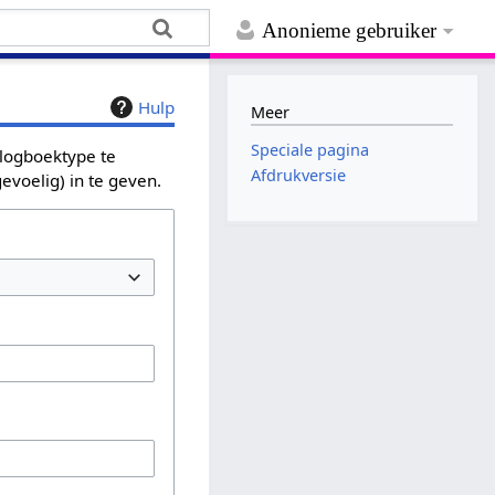
Anonieme gebruiker
Hulp
Meer
Speciale pagina
 logboektype te
Afdrukversie
evoelig) in te geven.