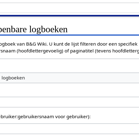
openbare logboeken
ogboek van B&G Wiki. U kunt de lijst filteren door een specifiek
rsnaam (hoofdlettergevoelig) of paginatitel (tevens hoofdletterg
e logboeken
bruiker:gebruikersnaam voor gebruiker):