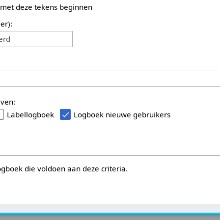
 met deze tekens beginnen
er):
erd
even:
Labellogboek
Logboek nieuwe gebruikers
logboek die voldoen aan deze criteria.