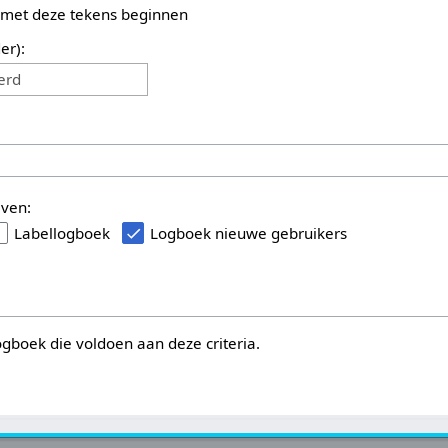
 met deze tekens beginnen
er):
erd
even:
Labellogboek
Logboek nieuwe gebruikers
logboek die voldoen aan deze criteria.