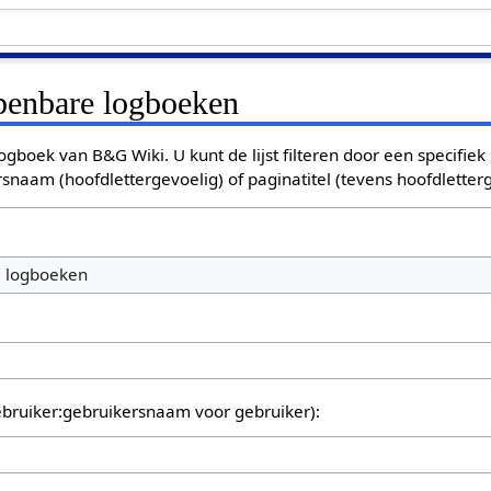
openbare logboeken
ogboek van B&G Wiki. U kunt de lijst filteren door een specifiek
rsnaam (hoofdlettergevoelig) of paginatitel (tevens hoofdletterg
e logboeken
bruiker:gebruikersnaam voor gebruiker):