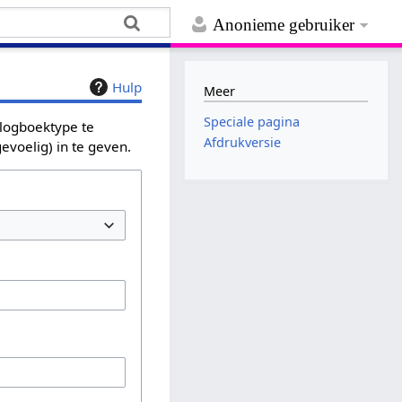
Anonieme gebruiker
Hulp
Meer
Speciale pagina
 logboektype te
Afdrukversie
evoelig) in te geven.