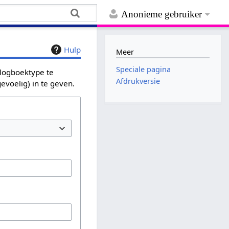
Anonieme gebruiker
Hulp
Meer
Speciale pagina
 logboektype te
Afdrukversie
evoelig) in te geven.