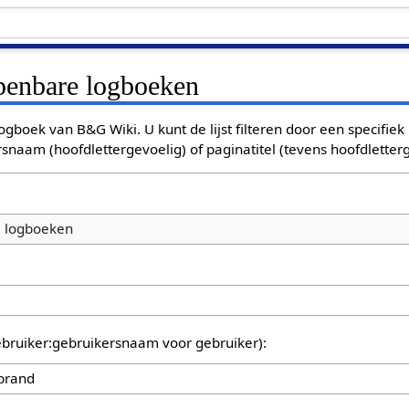
openbare logboeken
ogboek van B&G Wiki. U kunt de lijst filteren door een specifiek
rsnaam (hoofdlettergevoelig) of paginatitel (tevens hoofdletterg
e logboeken
bruiker:gebruikersnaam voor gebruiker):