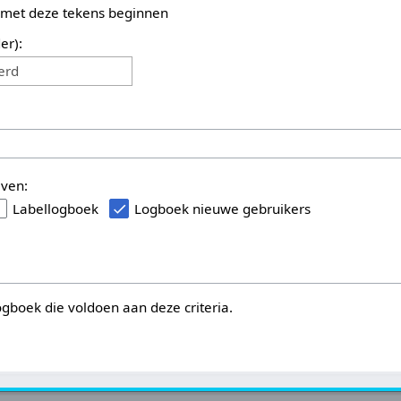
 met deze tekens beginnen
er):
erd
even:
Labellogboek
Logboek nieuwe gebruikers
logboek die voldoen aan deze criteria.