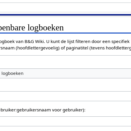
openbare logboeken
ogboek van B&G Wiki. U kunt de lijst filteren door een specifiek
rsnaam (hoofdlettergevoelig) of paginatitel (tevens hoofdletterg
e logboeken
bruiker:gebruikersnaam voor gebruiker):