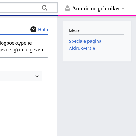
Anonieme gebruiker
Hulp
Meer
Speciale pagina
 logboektype te
Afdrukversie
evoelig) in te geven.