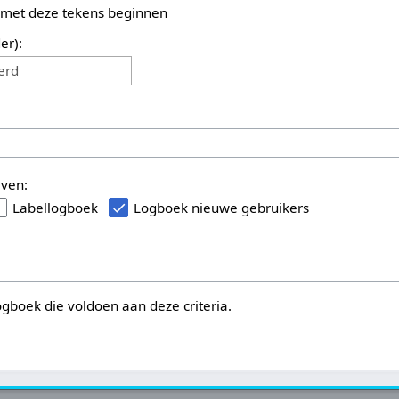
 met deze tekens beginnen
er):
erd
even:
Labellogboek
Logboek nieuwe gebruikers
logboek die voldoen aan deze criteria.