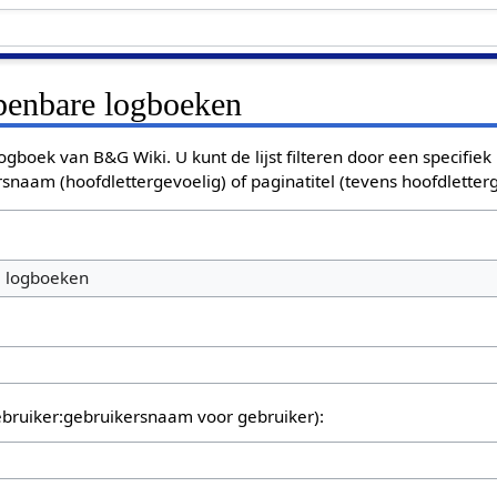
openbare logboeken
ogboek van B&G Wiki. U kunt de lijst filteren door een specifiek
rsnaam (hoofdlettergevoelig) of paginatitel (tevens hoofdletterg
e logboeken
bruiker:gebruikersnaam voor gebruiker):