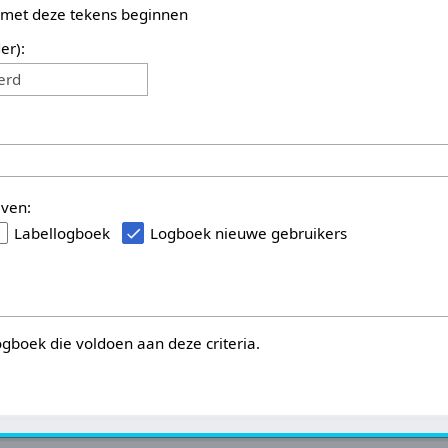
 met deze tekens beginnen
er):
erd
even:
Labellogboek
Logboek nieuwe gebruikers
logboek die voldoen aan deze criteria.