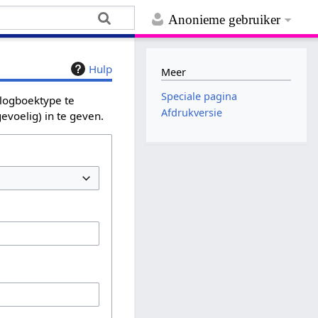
Anonieme gebruiker
Hulp
Meer
Speciale pagina
 logboektype te
Afdrukversie
evoelig) in te geven.