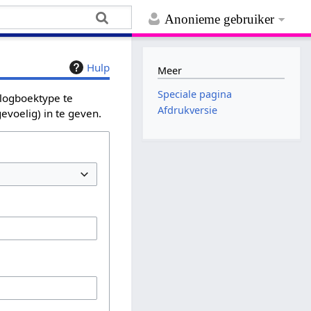
Anonieme gebruiker
Hulp
Meer
Speciale pagina
 logboektype te
Afdrukversie
evoelig) in te geven.