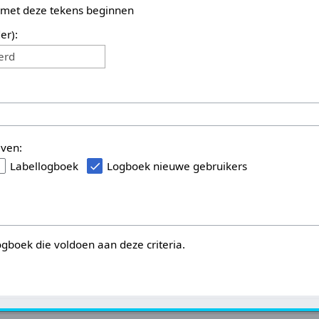
 met deze tekens beginnen
er):
erd
even:
Labellogboek
Logboek nieuwe gebruikers
logboek die voldoen aan deze criteria.