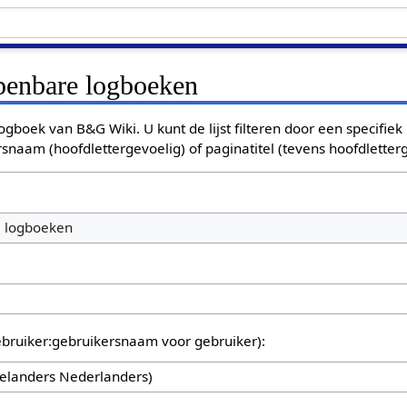
openbare logboeken
ogboek van B&G Wiki. U kunt de lijst filteren door een specifiek
rsnaam (hoofdlettergevoelig) of paginatitel (tevens hoofdletterg
e logboeken
bruiker:gebruikersnaam voor gebruiker):