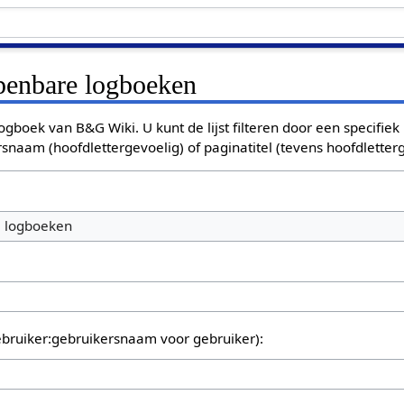
openbare logboeken
ogboek van B&G Wiki. U kunt de lijst filteren door een specifiek
rsnaam (hoofdlettergevoelig) of paginatitel (tevens hoofdletterg
e logboeken
bruiker:gebruikersnaam voor gebruiker):