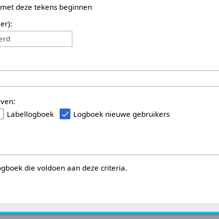
 met deze tekens beginnen
er):
erd
even:
Labellogboek
Logboek nieuwe gebruikers
logboek die voldoen aan deze criteria.