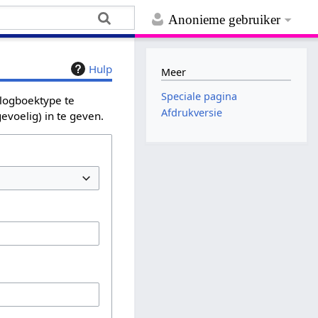
Anonieme gebruiker
Hulp
Meer
Speciale pagina
 logboektype te
Afdrukversie
evoelig) in te geven.