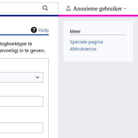
Anonieme gebruiker
Hulp
Meer
Speciale pagina
 logboektype te
Afdrukversie
evoelig) in te geven.