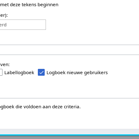
 met deze tekens beginnen
er):
erd
even:
Labellogboek
Logboek nieuwe gebruikers
logboek die voldoen aan deze criteria.