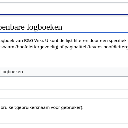
openbare logboeken
ogboek van B&G Wiki. U kunt de lijst filteren door een specifiek
rsnaam (hoofdlettergevoelig) of paginatitel (tevens hoofdletterg
e logboeken
bruiker:gebruikersnaam voor gebruiker):