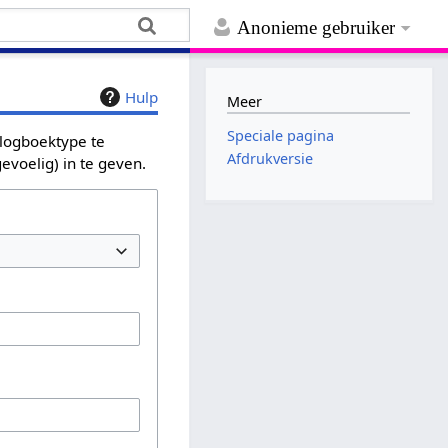
Anonieme gebruiker
Hulp
Meer
Speciale pagina
 logboektype te
Afdrukversie
evoelig) in te geven.