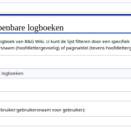
openbare logboeken
ogboek van B&G Wiki. U kunt de lijst filteren door een specifiek
rsnaam (hoofdlettergevoelig) of paginatitel (tevens hoofdletterg
e logboeken
bruiker:gebruikersnaam voor gebruiker):