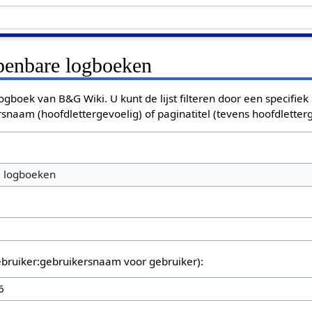
openbare logboeken
ogboek van B&G Wiki. U kunt de lijst filteren door een specifiek
rsnaam (hoofdlettergevoelig) of paginatitel (tevens hoofdletterg
e logboeken
bruiker:gebruikersnaam voor gebruiker):