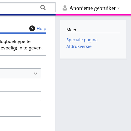
Anonieme gebruiker
Hulp
Meer
Speciale pagina
 logboektype te
Afdrukversie
evoelig) in te geven.