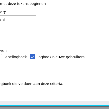
 met deze tekens beginnen
er):
erd
even:
Labellogboek
Logboek nieuwe gebruikers
logboek die voldoen aan deze criteria.