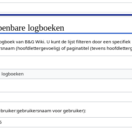
openbare logboeken
ogboek van B&G Wiki. U kunt de lijst filteren door een specifiek
rsnaam (hoofdlettergevoelig) of paginatitel (tevens hoofdletterg
e logboeken
bruiker:gebruikersnaam voor gebruiker):