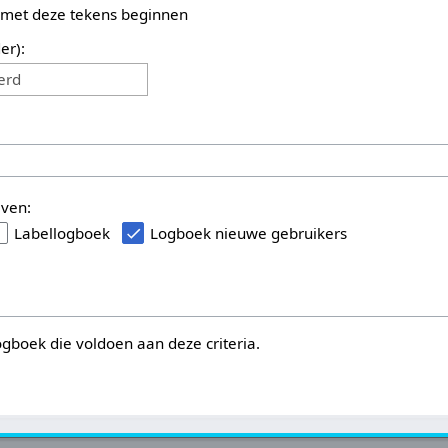
 met deze tekens beginnen
er):
erd
even:
Labellogboek
Logboek nieuwe gebruikers
logboek die voldoen aan deze criteria.