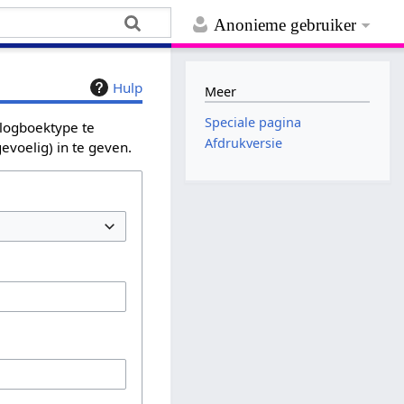
Anonieme gebruiker
Hulp
Meer
Speciale pagina
 logboektype te
Afdrukversie
evoelig) in te geven.