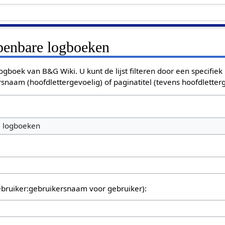
openbare logboeken
ogboek van B&G Wiki. U kunt de lijst filteren door een specifiek
rsnaam (hoofdlettergevoelig) of paginatitel (tevens hoofdletterg
e logboeken
bruiker:gebruikersnaam voor gebruiker):