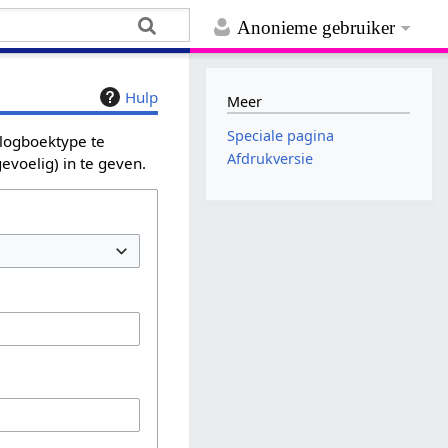
Anonieme gebruiker
Hulp
Meer
Speciale pagina
 logboektype te
Afdrukversie
evoelig) in te geven.