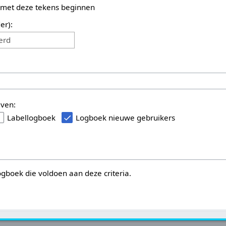
 met deze tekens beginnen
er):
erd
even:
Labellogboek
Logboek nieuwe gebruikers
logboek die voldoen aan deze criteria.