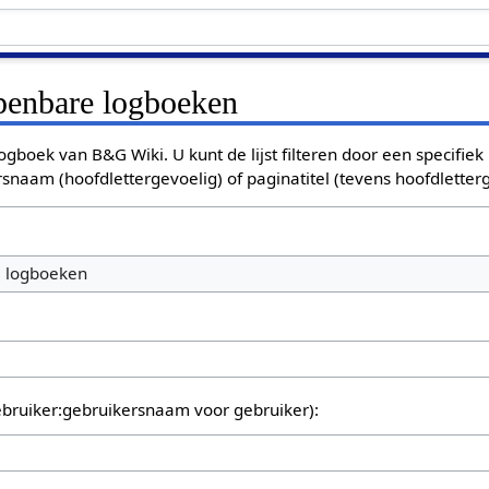
openbare logboeken
ogboek van B&G Wiki. U kunt de lijst filteren door een specifiek
rsnaam (hoofdlettergevoelig) of paginatitel (tevens hoofdletterg
e logboeken
bruiker:gebruikersnaam voor gebruiker):