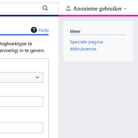
Anonieme gebruiker
Hulp
Meer
Speciale pagina
 logboektype te
Afdrukversie
evoelig) in te geven.