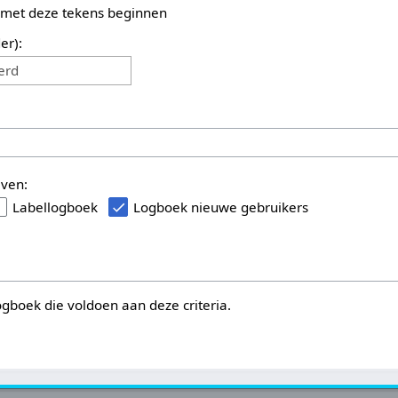
 met deze tekens beginnen
er):
erd
even:
Labellogboek
Logboek nieuwe gebruikers
logboek die voldoen aan deze criteria.